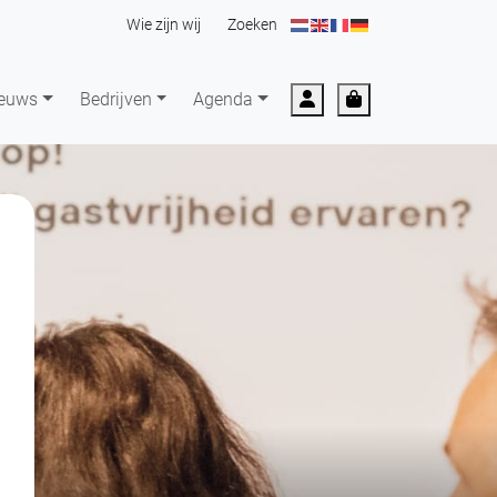
Wie zijn wij
Zoeken
Account
Cart
euws
Bedrijven
Agenda