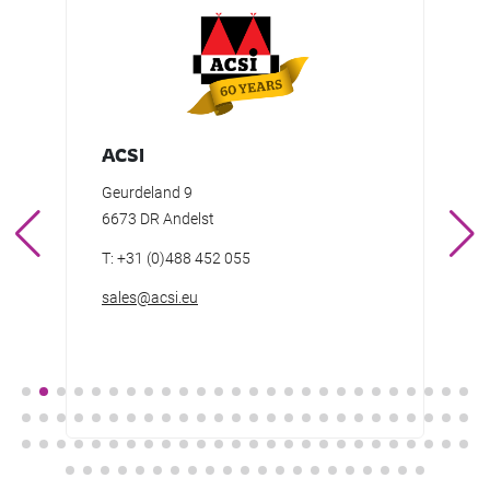
ACSI
Geurdeland 9
6673 DR Andelst
i
T: +31 (0)488 452 055
sales@acsi.eu