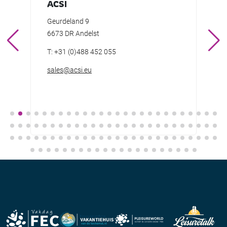
ACSI
Active Esp
Geurdeland 9
High Tech C
6673 DR Andelst
5656 AE Ein
info@pwxr.w
T: +31 (0)488 452 055
sales@acsi.eu