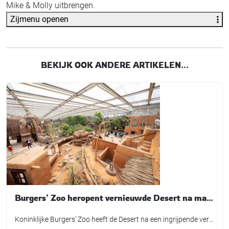
Mike & Molly uitbrengen.
Zijmenu openen
BEKIJK OOK ANDERE ARTIKELEN...
Burgers’ Zoo heropent vernieuwde Desert na maandenlange verbouwing
Koninklijke Burgers’ Zoo heeft de Desert na een ingrijpende verbouwing weer geopend voor bezoekers. In de grootste overdekte rotswoestijn ter wereld zijn onder meer nieuwe dierverblijven, een aangepaste bezoekersroute en een nieuwe hoofdingang gerealiseerd. De heropening werd op 9 juli gemarkeerd met de introductie van een nieuwe diersoort: de Gopher-schildpad. Het dier is als eerste […]