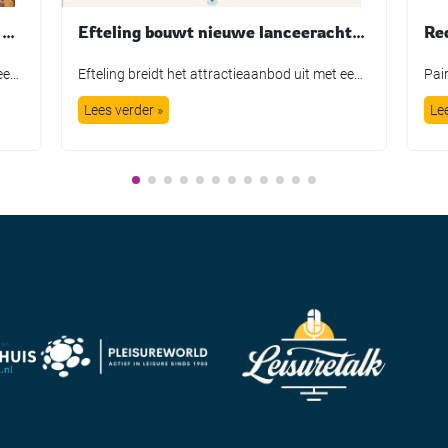
Burgers’ Zoo heropent vernieuwde Desert na maandenlange verbouwing
Efteling bouwt nieuwe lanceerachtbaan Missie Luminar
Koninklijke Burgers’ Zoo heeft de Desert na een ingrijpende verbouwing weer geopend voor bezoekers. In de grootste overdekte rotswoestijn ter wereld zijn onder meer nieuwe dierverblijven, een aangepaste bezoekersroute en een nieuwe hoofdingang gerealiseerd. De heropening werd op 9 juli gemarkeerd met de introductie van een nieuwe diersoort: de Gopher-schildpad. Het dier is als eerste […]
Efteling breidt het attractieaanbod uit met een nieuwe thrill ride. In 2029 opent Missie Luminar, de eerste suspended launch coaster van het attractiepark. De investering bedraagt 50 miljoen euro. Bij een suspended launch coaster hangen de treinen onder de baan en worden ze gelanceerd. Het verhaal begint in een wetenschappelijk instituut, waar bezoekers op missie […]
Lees verder »
Le