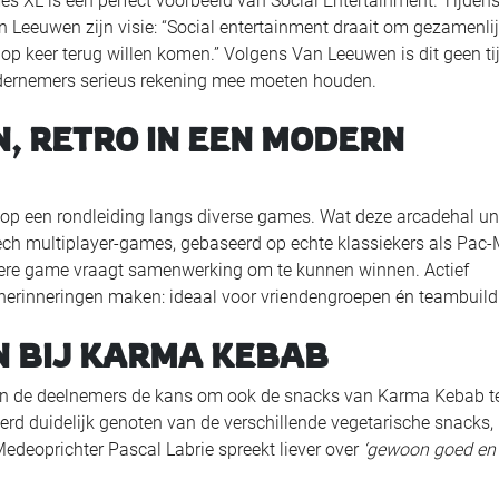
L is een perfect voorbeeld van Social Entertainment. Tijdens
 Leeuwen zijn visie: “Social entertainment draait om gezamenli
op keer terug willen komen.” Volgens Van Leeuwen is dit geen tij
ndernemers serieus rekening mee moeten houden.
, RETRO IN EEN MODERN
op een rondleiding langs diverse games. Wat deze arcadehal un
ech multiplayer-games, gebaseerd op echte klassiekers als Pac
dere game vraagt samenwerking om te kunnen winnen. Actief
herinneringen maken: ideaal voor vriendengroepen én teambuild
 BIJ KARMA KEBAB
gen de deelnemers de kans om ook de snacks van Karma Kebab t
erd duidelijk genoten van de verschillende vegetarische snacks,
edeoprichter Pascal Labrie spreekt liever over
‘gewoon goed en 