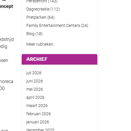
Persbericht
(143)
oncept
Dagrecreatie
(112)
Pretparken
(64)
Family Entertainment Centers
(24)
Blog
(18)
dstrijd
Meer rubrieken..
edig
ARCHIEF
nsen
juli 2026
 horeca
juni 2026
000
mei 2026
april 2026
maart 2026
februari 2026
januari 2026
december 2025