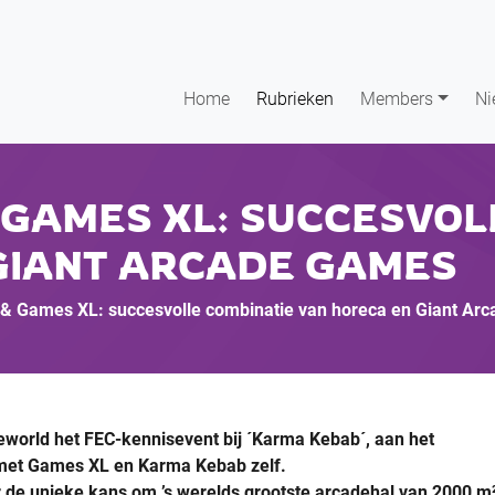
Home
Rubrieken
Members
Ni
GAMES XL: SUCCESVOL
GIANT ARCADE GAMES
& Games XL: succesvolle combinatie van horeca en Giant Ar
eworld het FEC-kennisevent bij ´Karma Kebab´, aan het
met Games XL en Karma Kebab zelf.
 de unieke kans om ’s werelds grootste arcadehal van 2000 m²