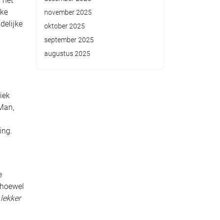
 het
jke
november 2025
delijke
oktober 2025
september 2025
augustus 2025
iek
-Man,
ing.
e
 hoewel
lekker