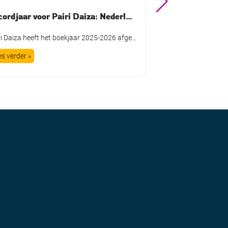
Recordjaar voor Pairi Daiza: Nederlandse bezoekers groeien bijna zeven keer sneller dan totaal aantal bezoekers
Pairi Daiza heeft het boekjaar 2025-2026 afgesloten met recordcijfers. Vooral de Nederlandse markt laat een opvallende groei zien. Voor het eerst bezochten meer dan 100.000 Nederlanders het Belgische dierenpark, een stijging van 56,9 procent ten opzichte van een jaar eerder. Daarmee groeit Nederland aanzienlijk sneller dan het totale bezoekersaantal, dat met 8,1 procent toenam tot […]
es verder »
Lees verder »