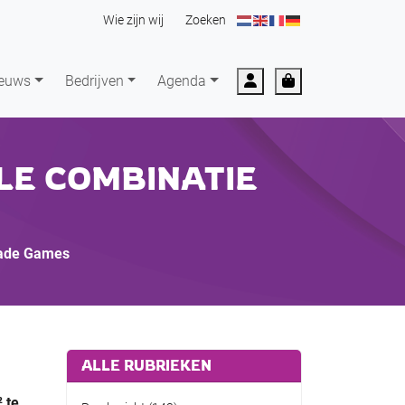
Wie zijn wij
Zoeken
Account
Cart
euws
Bedrijven
Agenda
LE COMBINATIE
cade Games
ALLE RUBRIEKEN
 te