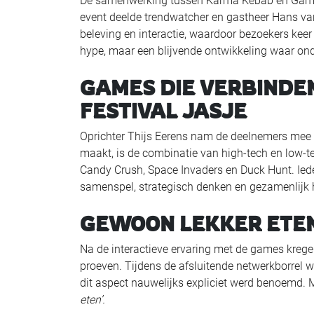
De samenwerking tussen Karma Kebab en Games X
event deelde trendwatcher en gastheer Hans van
beleving en interactie, waardoor bezoekers keer 
hype, maar een blijvende ontwikkeling waar o
GAMES DIE VERBINDEN
FESTIVAL JASJE
Oprichter Thijs Eerens nam de deelnemers mee 
maakt, is de combinatie van high-tech en low-t
Candy Crush, Space Invaders en Duck Hunt. Ie
samenspel, strategisch denken en gezamenlijk 
GEWOON LEKKER ETEN
Na de interactieve ervaring met de games kre
proeven. Tijdens de afsluitende netwerkborrel w
dit aspect nauwelijks expliciet werd benoemd. M
eten’.