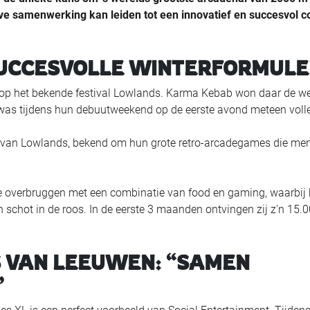
eve samenwerking kan leiden tot een innovatief en succesvol c
SUCCESVOLLE WINTERFORMULE
p het bekende festival Lowlands. Karma Kebab won daar de we
n was tijdens hun debuutweekend op de eerste avond meteen voll
el van Lowlands, bekend om hun grote retro-arcadegames die me
e overbruggen met een combinatie van food en gaming, waarbij
n schot in de roos. In de eerste 3 maanden ontvingen zij z’n 15.
 VAN LEEUWEN: “SAMEN
”