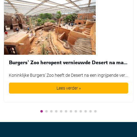
Burgers’ Zoo heropent vernieuwde Desert na maandenlange verbouwing
Koninklijke Burgers’ Zoo heeft de Desert na een ingrijpende verbouwing weer geopend voor bezoekers. In de grootste overdekte rotswoestijn ter wereld zijn onder meer nieuwe dierverblijven, een aangepaste bezoekersroute en een nieuwe hoofdingang gerealiseerd. De heropening werd op 9 juli gemarkeerd met de introductie van een nieuwe diersoort: de Gopher-schildpad. Het dier is als eerste […]
Lees verder »