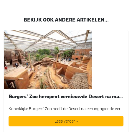
BEKIJK OOK ANDERE ARTIKELEN...
Burgers’ Zoo heropent vernieuwde Desert na maandenlange verbouwing
Koninklijke Burgers’ Zoo heeft de Desert na een ingrijpende verbouwing weer geopend voor bezoekers. In de grootste overdekte rotswoestijn ter wereld zijn onder meer nieuwe dierverblijven, een aangepaste bezoekersroute en een nieuwe hoofdingang gerealiseerd. De heropening werd op 9 juli gemarkeerd met de introductie van een nieuwe diersoort: de Gopher-schildpad. Het dier is als eerste […]
Lees verder »