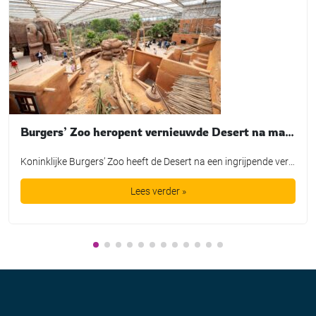
Burgers’ Zoo heropent vernieuwde Desert na maandenlange verbouwing
Koninklijke Burgers’ Zoo heeft de Desert na een ingrijpende verbouwing weer geopend voor bezoekers. In de grootste overdekte rotswoestijn ter wereld zijn onder meer nieuwe dierverblijven, een aangepaste bezoekersroute en een nieuwe hoofdingang gerealiseerd. De heropening werd op 9 juli gemarkeerd met de introductie van een nieuwe diersoort: de Gopher-schildpad. Het dier is als eerste […]
Lees verder »