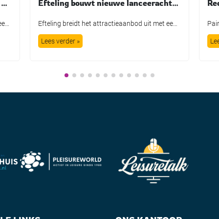
Burgers’ Zoo heropent vernieuwde Desert na maandenlange verbouwing
Efteling bouwt nieuwe lanceerachtbaan Missie Luminar
Koninklijke Burgers’ Zoo heeft de Desert na een ingrijpende verbouwing weer geopend voor bezoekers. In de grootste overdekte rotswoestijn ter wereld zijn onder meer nieuwe dierverblijven, een aangepaste bezoekersroute en een nieuwe hoofdingang gerealiseerd. De heropening werd op 9 juli gemarkeerd met de introductie van een nieuwe diersoort: de Gopher-schildpad. Het dier is als eerste […]
Efteling breidt het attractieaanbod uit met een nieuwe thrill ride. In 2029 opent Missie Luminar, de eerste suspended launch coaster van het attractiepark. De investering bedraagt 50 miljoen euro. Bij een suspended launch coaster hangen de treinen onder de baan en worden ze gelanceerd. Het verhaal begint in een wetenschappelijk instituut, waar bezoekers op missie […]
Lees verder »
Le