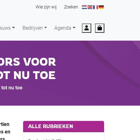
Wie zijn wij
Zoeken
Account
Cart
euws
Bedrijven
Agenda
ORS VOOR
OT NU TOE
tot nu toe
rtien
ALLE RUBRIEKEN
es en
rs,