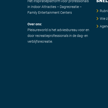
SNEL
Het inspiratieplatform voor professionals
in Indoor Attracties – Dagrecreatie –
Rubr
Family Entertainment Centers
Wie zi
Over ons:
Agen
Pleisureworld is het adviesbureau voor en
door recreatieprofessionals in de dag- en
verblijfsrecreatie.