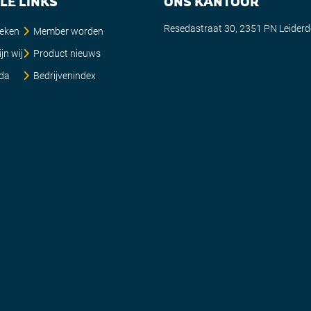
LE LINKS
ONS KANTOOR
Resedastraat 30, 2351 PN Leider
ieken
Member worden
jn wij
Product nieuws
da
Bedrijvenindex