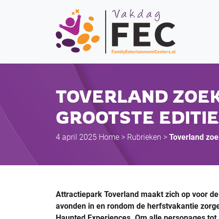
TOVERLAND ZOEK
GROOTSTE EDITI
4 april 2025
Home
>
Rubrieken
>
Toverland zoek
Attractiepark Toverland maakt zich op voor de 
avonden in en rondom de herfstvakantie zorgen
Haunted Experiences. Om alle personages tot 