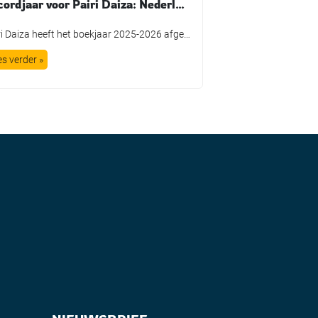
Recordjaar voor Pairi Daiza: Nederlandse bezoekers groeien bijna zeven keer sneller dan totaal aantal bezoekers
Pairi Daiza heeft het boekjaar 2025-2026 afgesloten met recordcijfers. Vooral de Nederlandse markt laat een opvallende groei zien. Voor het eerst bezochten meer dan 100.000 Nederlanders het Belgische dierenpark, een stijging van 56,9 procent ten opzichte van een jaar eerder. Daarmee groeit Nederland aanzienlijk sneller dan het totale bezoekersaantal, dat met 8,1 procent toenam tot […]
es verder »
Lees verder »