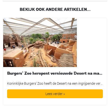
BEKIJK OOK ANDERE ARTIKELEN...
Burgers’ Zoo heropent vernieuwde Desert na maandenlange verbouwing
Koninklijke Burgers’ Zoo heeft de Desert na een ingrijpende verbouwing weer geopend voor bezoekers. In de grootste overdekte rotswoestijn ter wereld zijn onder meer nieuwe dierverblijven, een aangepaste bezoekersroute en een nieuwe hoofdingang gerealiseerd. De heropening werd op 9 juli gemarkeerd met de introductie van een nieuwe diersoort: de Gopher-schildpad. Het dier is als eerste […]
Lees verder »