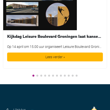
Kijkdag Leisure Boulevard Groningen laat kansen voor nieuwe leisurebestemming zien
Op 14 april om 15.00 uur organiseert Leisure Boulevard Groningen een kijkdag voor partijen die willen investeren, exploiteren of zich willen vestigen op een nieuwe leisurelocatie aan de westzijde van de stad. De bijeenkomst vindt plaats aan de Atoomweg 19 en richt zich op ondernemers en conceptontwikkelaars in de vrijetijdssector. Van locatie naar bestemming Leisure […]
Lees verder »