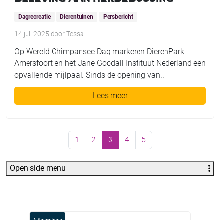
Dagrecreatie
Dierentuinen
Persbericht
14 juli 2025
door
Tessa
Op Wereld Chimpansee Dag markeren DierenPark
Amersfoort en het Jane Goodall Instituut Nederland een
opvallende mijlpaal. Sinds de opening van...
Lees meer
Page navigation
Page
Page
Current Page
Page
Page
1
2
3
4
5
Open side menu