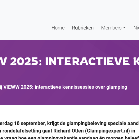
Home
Rubrieken
Members
Ni
 2025: INTERACTIEVE 
ij VIEWW 2025: interactieve kennissessies over glamping
dag 18 september, krijgt de glampingbeleving speciale aand
n rondetafelsetting gaat Richard Otten (Glampingexpert.nl) in
r de vraag hoe een glampingvakantie vandaag én morgen belee