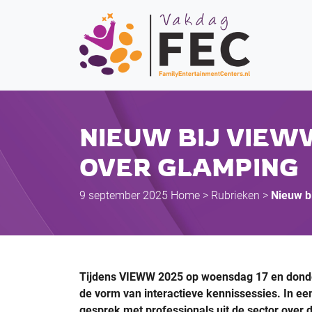
NIEUW BIJ VIEWW
OVER GLAMPING
9 september 2025
Home
>
Rubrieken
>
Nieuw b
Tijdens VIEWW 2025 op woensdag 17 en donder
de vorm van interactieve kennissessies. In ee
gesprek met professionals uit de sector ove