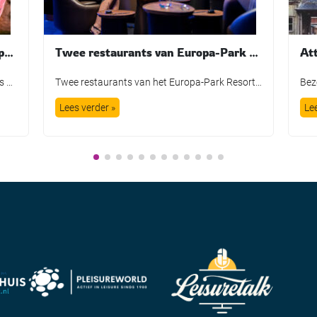
Momentum Leisure introduceert Episodia als nieuw merk voor familieparken in Centraal- en Oost-Europa
Twee restaurants van Europa-Park Resort onderscheiden door Guide MICHELIN
Momentum Leisure introduceert Episodia als nieuw overkoepelend merk voor zijn familieparken in Centraal- en Oost-Europa. In het kader van die strategie krijgen de drie bestaande Majaland-parken in Warschau, Kownaty en Gdańsk in 2027 een nieuwe naam. Ook het nieuwe familiepark dat momenteel wordt gebouwd in Gliwice opent in de zomer van 2027 direct onder de […]
Twee restaurants van het Europa-Park Resort zijn opnieuw in de prijzen gevallen bij de bekendmaking van de nieuwste Guide MICHELIN. Het multizintuiglijke Eatrenalin ontving voor het eerst een Michelinster, terwijl Ammolite – The Lighthouse Restaurant zijn twee Michelinsterren voor het twaalfde jaar op rij wist te behouden. Eatrenalin onderscheidt zich door een combinatie van gastronomie […]
Lees verder »
Le