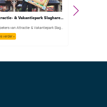
Attractie- & Vakantiepark Slagharen krijgt eigen Monopoly-editie
Bezoekers van Attractie- & Vakantiepark Slagharen kunnen deze zomer een speciale Monopoly-editie mee naar huis nemen. Het park heeft een eigen versie van het bekende bordspel ontwikkeld, volledig in Westernstijl. De gelimiteerde uitgave is sinds 4 juli verkrijgbaar in de Main Store van het park. In deze editie staan bekende attracties, locaties en personages uit […]
es verder »
Lees verder »