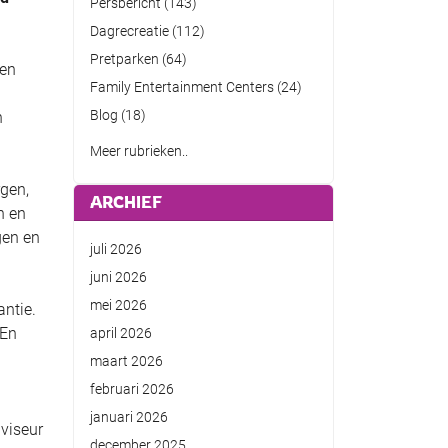
Persbericht
(143)
Dagrecreatie
(112)
Pretparken
(64)
ten
Family Entertainment Centers
(24)
Blog
(18)
n
Meer rubrieken..
gen,
ARCHIEF
n en
gen en
juli 2026
juni 2026
mei 2026
ntie.
 En
april 2026
maart 2026
februari 2026
januari 2026
viseur
december 2025