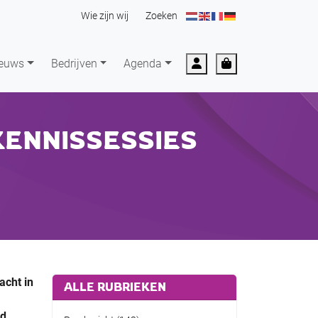
Wie zijn wij
Zoeken
Account
Cart
euws
Bedrijven
Agenda
KENNISSESSIES
acht in
ALLE RUBRIEKEN
fd