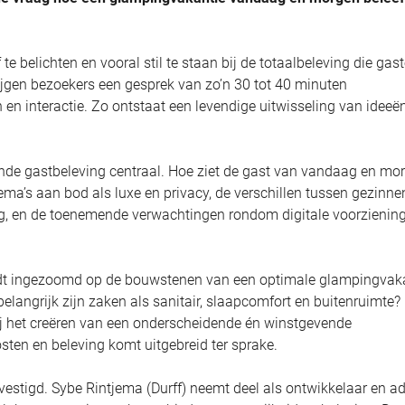
te belichten en vooral stil te staan bij de totaalbeleving die gas
rijgen bezoekers een gesprek van zo’n 30 tot 40 minuten
 en interactie. Zo ontstaat een levendige uitwisseling van ideeë
de gastbeleving centraal. Hoe ziet de gast van vandaag en mor
ma’s aan bod als luxe en privacy, de verschillen tussen gezinne
ing, en de toenemende verwachtingen rondom digitale voorzienin
rdt ingezoomd op de bouwstenen van een optimale glampingvaka
elangrijk zijn zaken als sanitair, slaapcomfort en buitenruimte?
bij het creëren van een onderscheidende én winstgevende
ten en beleving komt uitgebreid ter sprake.
estigd. Sybe Rintjema (Durff) neemt deel als ontwikkelaar en ad