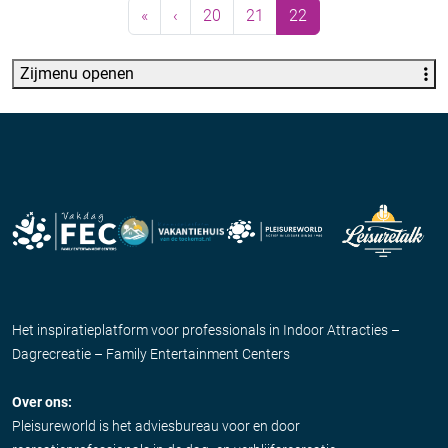
Page navigation
Page
Page
Current Page
«
‹
20
21
22
Zijmenu openen
Het inspiratieplatform voor professionals in Indoor Attracties –
Dagrecreatie – Family Entertainment Centers
Over ons:
Pleisureworld is het adviesbureau voor en door