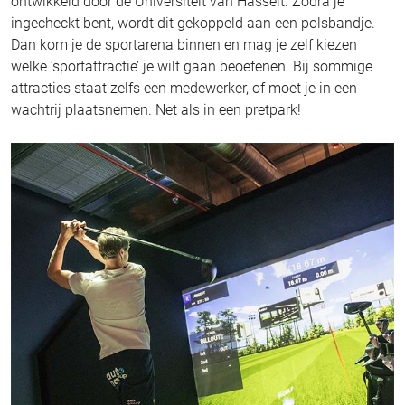
ontwikkeld door de Universiteit van Hasselt. Zodra je
ingecheckt bent, wordt dit gekoppeld aan een polsbandje.
Dan kom je de sportarena binnen en mag je zelf kiezen
welke ‘sportattractie’ je wilt gaan beoefenen. Bij sommige
attracties staat zelfs een medewerker, of moet je in een
wachtrij plaatsnemen. Net als in een pretpark!
Sluit je aan bij meer dan 10.000 recreatie
ondernemers!
Ontvang 2x per maand
gratis
de nieuwste inzichten,
trends en inspiratie rechtstreeks in je inbox. Of je nu op
zoek bent naar samenwerkingen, leveranciers, of ideeën
voor je volgende project – met onze nieuwsbrief
mis je