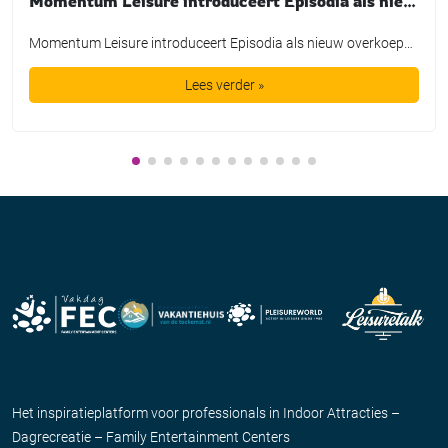
Momentum Leisure introduceert Episodia als nieuw merk voor familieparken in Centraal- en Oost-Europa
Momentum Leisure introduceert Episodia als nieuw overkoepelend merk voor zijn familieparken in Centraal- en Oost-Europa. In het kader van die strategie krijgen de drie bestaande Majaland-parken in Warschau, Kownaty en Gdańsk in 2027 een nieuwe naam. Ook het nieuwe familiepark dat momenteel wordt gebouwd in Gliwice opent in de zomer van 2027 direct onder de […]
Lees verder »
Het inspiratieplatform voor professionals in Indoor Attracties –
Dagrecreatie – Family Entertainment Centers